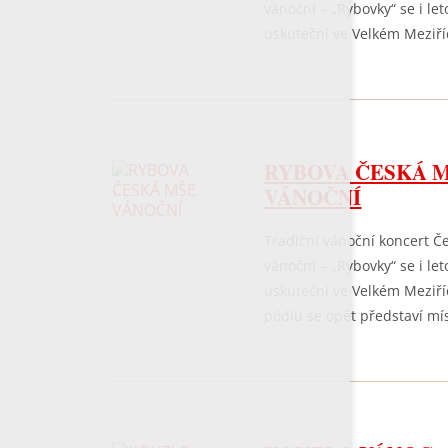
vánoční – „Rybovky“ se i let
uskuteční ve Velkém Meziř
RYBOVA ČESKÁ 
VÁNOČNÍ
Tradiční vánoční koncert Č
vánoční – „Rybovky“ se i let
uskuteční ve Velkém Meziří
pódiu se opět představí míst