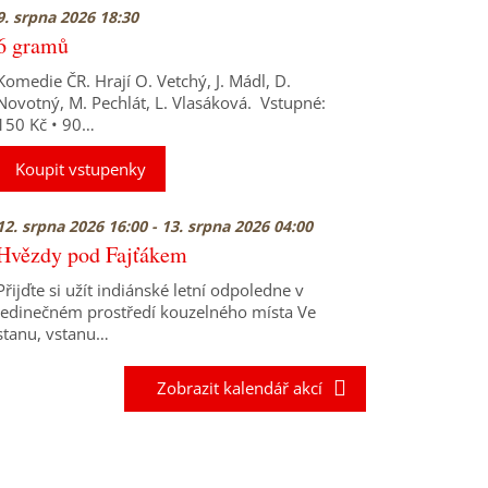
9. srpna 2026 18:30
6 gramů
Komedie ČR. Hrají O. Vetchý, J. Mádl, D.
Novotný, M. Pechlát, L. Vlasáková. Vstupné:
150 Kč • 90…
Koupit vstupenky
12. srpna 2026 16:00 - 13. srpna 2026 04:00
Hvězdy pod Fajťákem
Přijďte si užít indiánské letní odpoledne v
jedinečném prostředí kouzelného místa Ve
stanu, vstanu…
Zobrazit kalendář akcí