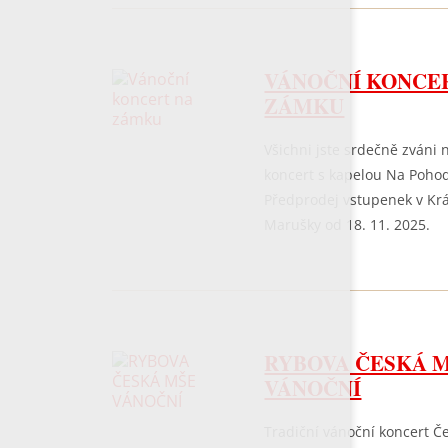
VÁNOČNÍ KONCE
ZÁMKU
Všichni jste srdečně zváni 
koncert s kapelou Na Poho
Předprodej vstupenek v K
Marušky od 18. 11. 2025.
RYBOVA ČESKÁ 
VÁNOČNÍ
Tradiční vánoční koncert Č