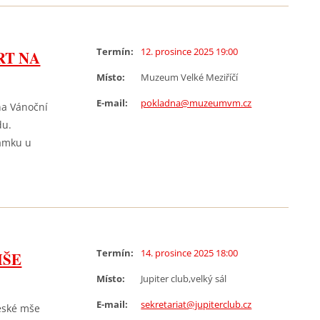
Termín:
12. prosince 2025 19:00
RT NA
Místo:
Muzeum Velké Meziříčí
E-mail:
pokladna@muzeumvm.cz
na Vánoční
du.
rámku u
Termín:
14. prosince 2025 18:00
MŠE
Místo:
Jupiter club,velký sál
E-mail:
sekretariat@jupiterclub.cz
eské mše