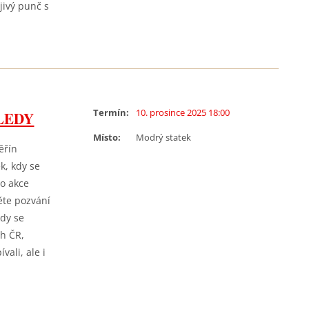
jivý punč s
Termín:
10. prosince 2025 18:00
LEDY
Místo:
Modrý statek
ěřín
k, kdy se
do akce
ěte pozvání
kdy se
h ČR,
ali, ale i