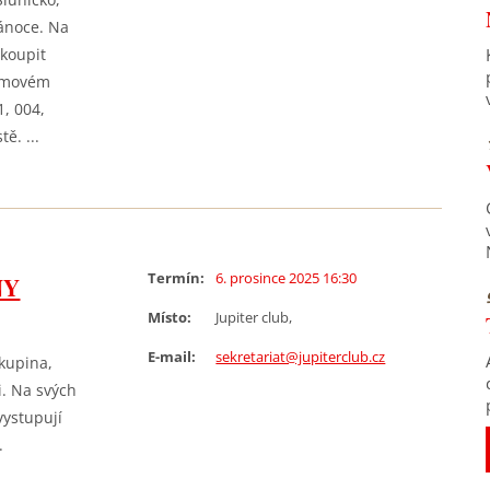
ánoce. Na
 koupit
ramovém
1, 004,
ě. ...
Termín:
6. prosince 2025 16:30
NY
Místo:
Jupiter club,
E-mail:
sekretariat@jupiterclub.cz
skupina,
i. Na svých
vystupují
.