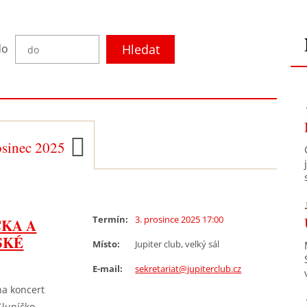
do
Hledat
ředchozí měsíc
Následující měsíc
osinec 2025
Termín:
3. prosince 2025 17:00
ČKA A
SKÉ
Místo:
Jupiter club, velký sál
E-mail:
sekretariat@jupiterclub.cz
na koncert
luníčko,