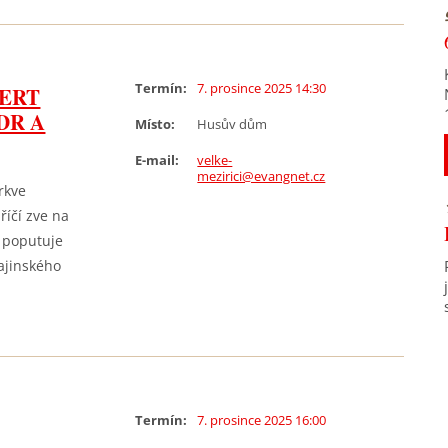
Termín:
7. prosince 2025 14:30
CERT
DR A
Místo:
Husův dům
E-mail:
velke-
mezirici@evangnet.cz
rkve
říčí zve na
u poputuje
ajinského
Termín:
7. prosince 2025 16:00