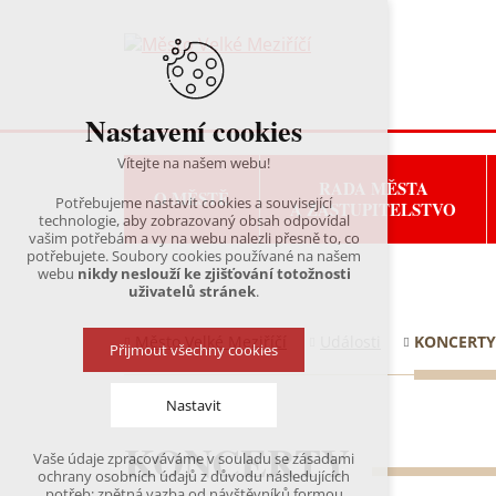
Nastavení cookies
Vítejte na našem webu!
RADA MĚSTA
O MĚSTĚ
Potřebujeme nastavit cookies a související
A ZASTUPITELSTVO
technologie, aby zobrazovaný obsah odpovídal
vašim potřebám a vy na webu nalezli přesně to, co
potřebujete. Soubory cookies používané na našem
webu
nikdy neslouží ke zjišťování totožnosti
uživatelů stránek
.
Město Velké Meziříčí
Události
KONCERTY
Přijmout všechny cookies
Nastavit
KONCERTY
Vaše údaje zpracováváme v souladu se zásadami
Technická cookies
ochrany osobních údajů z důvodu následujících
nutná pro provozování webu
potřeb: zpětná vazba od návštěvníků formou