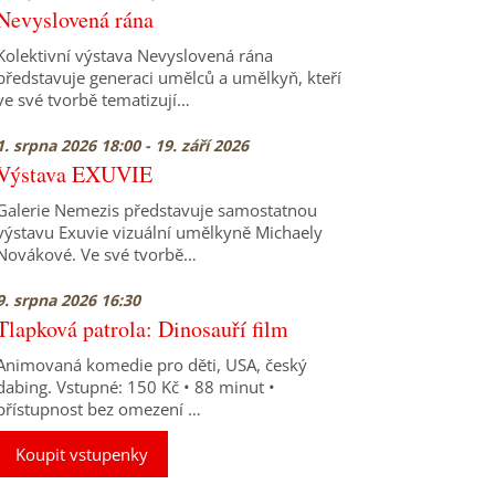
Nevyslovená rána
Kolektivní výstava Nevyslovená rána
představuje generaci umělců a umělkyň, kteří
ve své tvorbě tematizují…
1. srpna 2026 18:00 - 19. září 2026
Výstava EXUVIE
Galerie Nemezis představuje samostatnou
výstavu Exuvie vizuální umělkyně Michaely
Novákové. Ve své tvorbě…
9. srpna 2026 16:30
Tlapková patrola: Dinosauří film
Animovaná komedie pro děti, USA, český
dabing. Vstupné: 150 Kč • 88 minut •
přístupnost bez omezení …
Koupit vstupenky