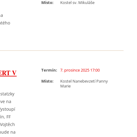
Místo:
Kostel sv. Mikuláše
na
vatého
Termín:
7. prosince 2025 17:00
ERT V
Místo:
Kostel Nanebevzetí Panny
Marie
statzky
zve na
Vystoupí
ín, FF
 Vojtěch
 bude na