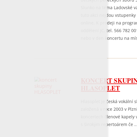
Slunko na téma Ladovské v
tuto akci nejdou vstupenky
online. K prodeji na prog
oddělení JC, tel. 566 782 00
nebo v den koncertu na míst
KONCERT SKUPI
HLASOPLET
Hlasoplet je česká vokální 
založená v roce 2003 v Plzn
koncertech členové kapely 
s širokým repertoárem če ..