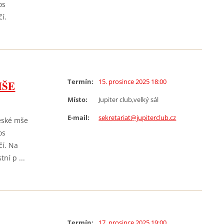
os
íčí.
Termín:
15. prosince 2025 18:00
MŠE
Místo:
Jupiter club,velký sál
E-mail:
sekretariat@jupiterclub.cz
eské mše
os
čí. Na
ní p ...
Termín:
17. prosince 2025 19:00