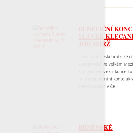
BENEFIČNÍ KON
SLÁVEK KLECAN
JIŘÍ SMRŽ
Farní sbor Českobratrské cí
evangelické ve Velkém Mezi
koncert. Výtěžek z koncert
na transparentní konto ukr
velvyslanectví v ČR.
BRNĚNSKÉ