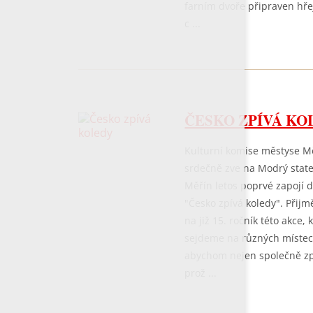
farním dvoře připraven hře
c ...
ČESKO ZPÍVÁ KO
Kulturní komise městyse M
srdečně zve na Modrý state
Měřín letos poprvé zapojí 
"Česko zpívá koledy". Přijm
na již 15. ročník této akce, 
sejdeme na různých místec
abychom nejen společně zpív
prož ...