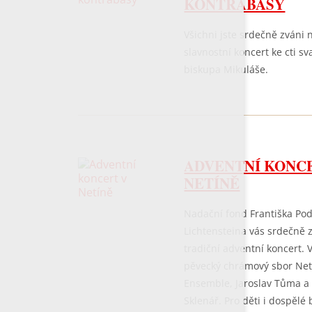
KONTRABASY
Všichni jste srdečně zváni 
slavnostní koncert ke cti s
biskupa Mikuláše.
ADVENTNÍ KONC
NETÍNĚ
Nadační fond Františka Pod
Lichtensteina vás srdečně 
tradiční adventní koncert. 
pěvecký chrámový sbor Net
Ensemble, Jaroslav Tůma a
Sklenář. Pro děti i dospělé