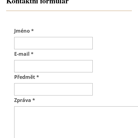
Kontaktní formulář
Jméno
*
E-mail
*
Předmět
*
Zpráva
*